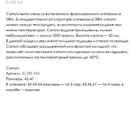
С-101 УМ
Сапоги выполнены из вспененного формованного материала
ЭВА. Благодаря пористой структуре материала ЭВА сапоги
имеют низкую теплоотдачу, эластичность сохранятся даже при
низких температурах. Сапоги водонепроницаемы, имеют
небольшой вес — около 1500 грамм. Высота сапога — 40 см.
В данной модели увеличена толщина подошвы и стенок голенища.
Сапоги обладают расширенной комфортной колодкой, что
позволяет комплектовать сапоги утолщенным чулком-вкладышем,
рассчитанным на температурный режим до -60°С.
Сапоги
Артикул: С-101 УМ
Размеры: 42-47
В упаковке:
42,43,44 размеры — по 5 пар, 45,46,47 — по 4 пары, в
коробе — размер