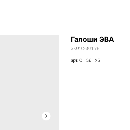
Галоши ЭВА
SKU:
С-36.1 УБ
арт. С - 36.1 УБ