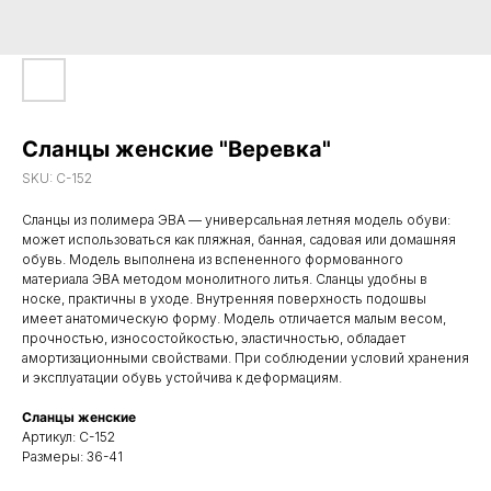
Сланцы женские "Веревка"
SKU:
С-152
Сланцы из полимера ЭВА — универсальная летняя модель обуви:
может использоваться как пляжная, банная, садовая или домашняя
обувь. Модель выполнена из вспененного формованного
материала ЭВА методом монолитного литья. Сланцы удобны в
носке, практичны в уходе. Внутренняя поверхность подошвы
имеет анатомическую форму. Модель отличается малым весом,
прочностью, износостойкостью, эластичностью, обладает
амортизационными свойствами. При соблюдении условий хранения
и эксплуатации обувь устойчива к деформациям.
Сланцы женские
Артикул: С-152
Размеры: 36-41